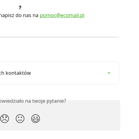
❓
 napisz do nas na 
pomoc@ecomail.pl
ch kontaktów
owiedziało na twoje pytanie?
😞
😐
😃