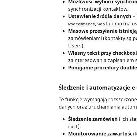
Możliwość wyboru synchro
synchronizacji kontaktów.
Ustawienie źródła danych
 –
, 
 lub można us
woocommerce
woo
Masowe przesyłanie istniej
zamówieniami (kontakty są po
Users).
Własny tekst przy checkbox
zainteresowania zapisaniem s
Pomijanie procedury double
Śledzenie i automatyzacje e
Te funkcje wymagają rozszerzonej
danych oraz uruchamiania autom
Śledzenie zamówień
 i ich st
).
null
Monitorowanie zawartości 