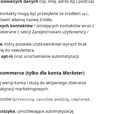
nizowanych danych
 (np. imię, adres itp.) podczas 
 kontakty mogą być przesyłane ze źródłem 
, 
api
tawić własną nazwę źródła.
ących kontaktów
 / istniejących kontaktów wraz z 
bierane z sekcji Zarejestrowani użytkownicy / 
ie
, który pozwala użytkownikowi wyrazić brak 
ię do newslettera.
 opt-in
 oraz uruchamianie automatyzacji.
-commerce (tylko dla konta 
Marketer
)
 wersji konta i służą do aktywnego zbierania 
atyzacji marketingowych.
atusów (
, 
, 
, 
, 
processing
canceled
pending
completed
koszyka
, umożliwiające automatyzację 