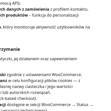
mocą API).
ych danych z zamówienia
 z profilem kontaktu.
nych produktów
 – funkcja do personalizacji 
o
, który monitoruje aktywność użytkowników na 
trzymanie
tyczki, jej działaniem oraz zapewnieniem 
ski
 zgodnie z ustawieniami WooCommerce.
ianz
 w celu konfiguracji plików cookies — z 
snej nazwy ciasteczka i jego wartości 
i lub autorskich rozwiązań.
ock-based checkout).
cji
 dostępne w sekcji WooCommerce → Status → 
 i wsparcia technicznego).