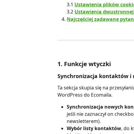
3.1
Ustawienia plików cooki
3.2
Ustawienia dwustronnej 
Najczęściej zadawane pytan
1. Funkcje wtyczki
Synchronizacja kontaktów i r
Ta sekcja skupia się na przesyła
WordPress do Ecomaila.
Synchronizacja nowych ko
jeśli nie zaznaczył on check
newsletterem).
Wybór listy kontaktów
, do 