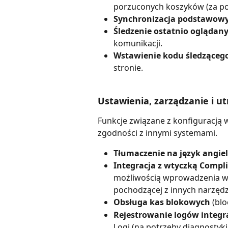
porzuconych koszyków (za po
Synchronizacja podstawow
Śledzenie ostatnio ogląda
komunikacji.
Wstawienie kodu śledząceg
stronie.
Ustawienia, zarządzanie i u
Funkcje związane z konfiguracją w
zgodności z innymi systemami.
Tłumaczenie na język angiel
Integracja z wtyczką Compl
możliwością wprowadzenia wła
pochodzącej z innych narzędz
Obsługa kas blokowych
 (bl
Rejestrowanie logów integra
Logi (na potrzeby diagnostyki