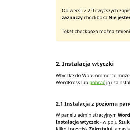
Od wersji 2.2.0 i wyższych zapi
zaznaczy
 checkboxa 
Nie jest
Tekst checkboxa można zmienić
2. Instalacja wtyczki
Wtyczkę do WooCommerce możesz 
WordPress lub 
pobrać
 ją i zainst
2.1 Instalacja z poziomu pan
W panelu administracyjnym 
WordP
Instalacja wtyczek
 - w polu 
Szuk
Kliknij przycisk 
Zainstaluj
, a nast