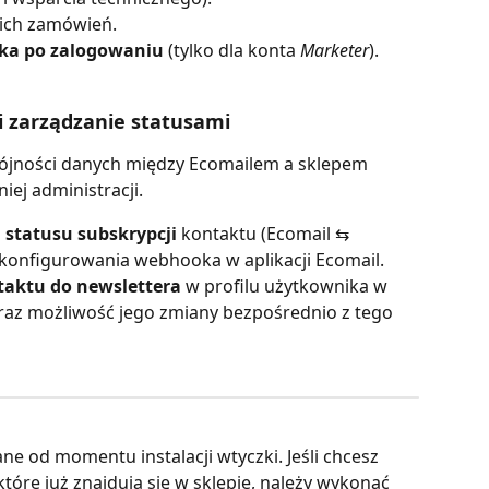
ich zamówień.
ika po zalogowaniu
 (tylko dla konta 
Marketer
).
i zarządzanie statusami
pójności danych między Ecomailem a sklepem 
ej administracji.
statusu subskrypcji 
kontaktu (Ecomail ⇆ 
figurowania webhooka w aplikacji Ecomail.
taktu do newslettera
 w profilu użytkownika w 
 możliwość jego zmiany bezpośrednio z tego 
ne od momentu instalacji wtyczki. Jeśli chcesz 
óre już znajdują się w sklepie, należy wykonać 