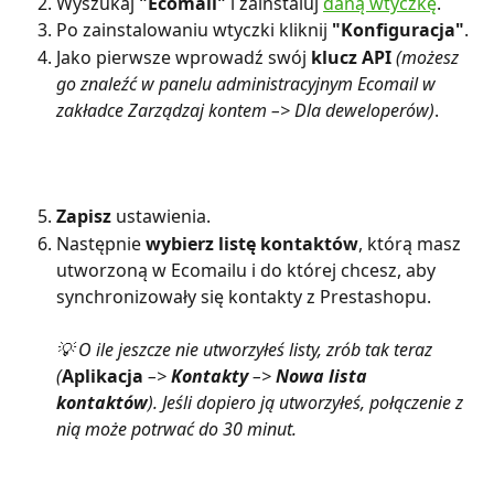
Wyszukaj 
"Ecomail"
 i zainstaluj 
daną wtyczkę
.
Po zainstalowaniu wtyczki kliknij 
"Konfiguracja"
.
Jako pierwsze wprowadź swój 
klucz API
(możesz 
go znaleźć w panelu administracyjnym Ecomail w 
zakładce Zarządzaj kontem –> Dla deweloperów)
.
Zapisz
 ustawienia.
Następnie 
wybierz listę kontaktów
, którą masz 
utworzoną w Ecomailu i do której chcesz, aby 
synchronizowały się kontakty z Prestashopu.
💡 O ile jeszcze nie utworzyłeś listy, zrób tak teraz 
(
Aplikacja 
–> 
Kontakty
 –> 
Nowa lista 
kontaktów
). Jeśli dopiero ją utworzyłeś, połączenie z 
nią może potrwać do 30 minut.