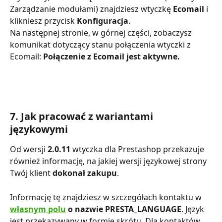
Zarządzanie modułami) znajdziesz wtyczkę 
Ecomail
 i 
klikniesz przycisk 
Konfiguracja
.
Na następnej stronie, w górnej części, zobaczysz 
komunikat dotyczący stanu połączenia wtyczki z 
Ecomail: 
Połączenie z Ecomail jest aktywne.
7. Jak pracować z wariantami 
językowymi
Od wersji 
2.0.11
 wtyczka dla Prestashop przekazuje 
również informację, na jakiej wersji językowej strony 
Twój klient 
dokonał
zakupu
.
Informację tę znajdziesz w szczegółach kontaktu w 
własnym polu
 o nazwie PRESTA_LANGUAGE
. Język 
jest przekazywany w formie skrótu. Dla kontaktów 