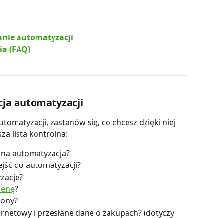
nie automatyzacji
ia (FAQ)
cja automatyzacji
tomatyzacji, zastanów się, co chcesz dzięki niej 
a lista kontrolna:
sana automatyzacja?
ejść do automatyzacji?
zację?
menę
?
lony?
rnetowy i przesłane dane o zakupach? (dotyczy 