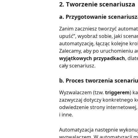
2. Tworzenie scenariusza
a. Przygotowanie scenariusz
Zanim zaczniesz tworzyć automaty
upuść”, wyobraź sobie, jaki scena
automatyzację, łącząc kolejne krok
Zalecamy, aby po uruchomieniu a
wyjątkowych przypadkach
, dla
cały scenariusz.
b. Proces tworzenia scenari
Wyzwalaczem (tzw. 
triggerem
) k
zazwyczaj dotyczy konkretnego k
odwiedzenie strony internetowej, 
i inne.
Automatyzacja następnie wykonuj
wyzwalaczem. W automatyzacji mo