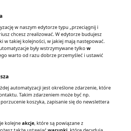
a
zację w naszym edytorze typu „przeciągnij i 
riusz chcesz zrealizować. W edytorze budujesz 
i w takiej kolejności, w jakiej mają następować.
utomatyzacje były wstrzymywane tylko 
w
tego warto od razu dobrze przemyśleć i ustawić 
usza
ażdej automatyzacji jest określone zdarzenie, które 
ontaktu. Takim zdarzeniem może być np. 
porzucenie koszyka, zapisanie się do newslettera 
e kolejne 
akcje
, które są powiązane z 
żesz także ustawiać 
warunki
, które decydują, 