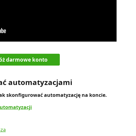
łóż darmowe konto
zać automatyzacjami
jak skonfigurować automatyzację na koncie.
utomatyzacji
sza