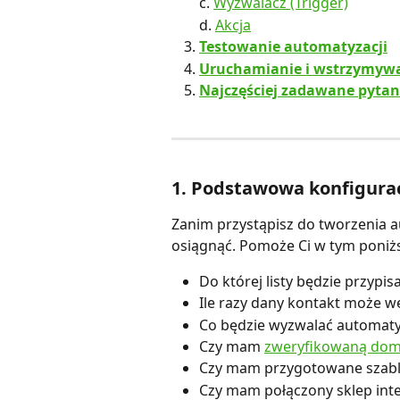
c. 
Wyzwalacz (Trigger)
d. 
Akcja
Testowanie automatyzacji
Uruchamianie i wstrzymywa
Najczęściej zadawane pytan
1. Podstawowa konfigura
Zanim przystąpisz do tworzenia au
osiągnąć. Pomoże Ci w tym poniższ
Do której listy będzie przypi
Ile razy dany kontakt może w
Co będzie wyzwalać automaty
Czy mam 
zweryfikowaną do
Czy mam przygotowane szab
Czy mam połączony sklep inte