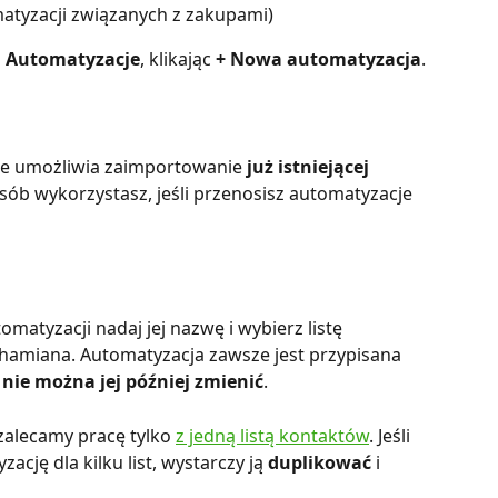
atyzacji związanych z zakupami)
 
Automatyzacje
, klikając 
+ Nowa automatyzacja
.
re umożliwia zaimportowanie 
już istniejącej 
sób wykorzystasz, jeśli przenosisz automatyzacje 
tomatyzacji nadaj jej nazwę i wybierz listę 
chamiana. Automatyzacja zawsze jest przypisana 
i nie można jej później zmienić
.
zalecamy pracę tylko 
z jedną listą kontaktów
. Jeśli 
cję dla kilku list, wystarczy ją 
duplikować
 i 