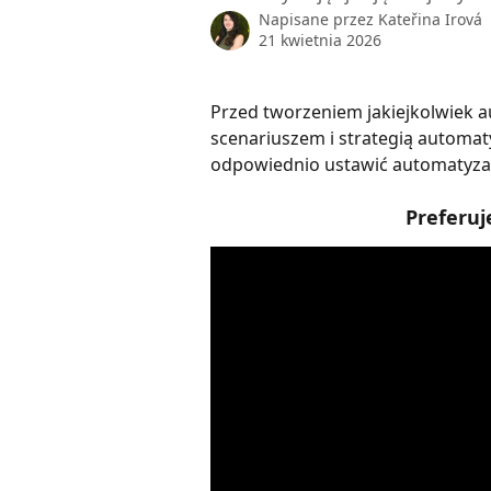
Napisane przez
Kateřina Irová
21 kwietnia 2026
Przed tworzeniem jakiejkolwiek a
scenariuszem i strategią automatyz
odpowiednio ustawić automatyzac
Preferuj